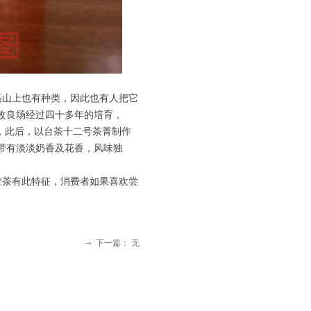
高山上也有种类，因此也有人把它
改良场经过四十多年的培育，
"，此后，以台茶十二号茶菁制作
带有淡淡奶香及花香，风味独
萱茶有此特征，消费者如果喜欢尝
下一篇：
无
ꁹ