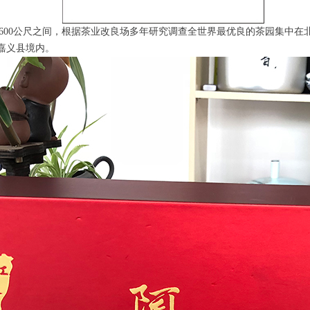
600公尺之间，根据茶业改良场多年研究调查全世界最优良的茶园集中在
嘉义县境内。