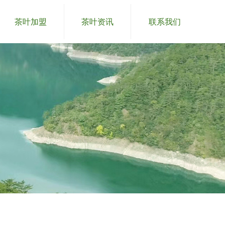
茶叶加盟
茶叶资讯
联系我们