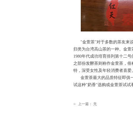
"金萱茶"对于多数的茶友来说
归类为台湾高山茶的一种。金萱
1980年代成功培育排列第十二
之部份发酵茶则称作金萱茶，俗
特，深受女性及年轻消费者喜爱
金萱茶最大的品质特征即俱一股
试这种"奶香"选购或金萱茶试试
上一篇：
无
ꂃ