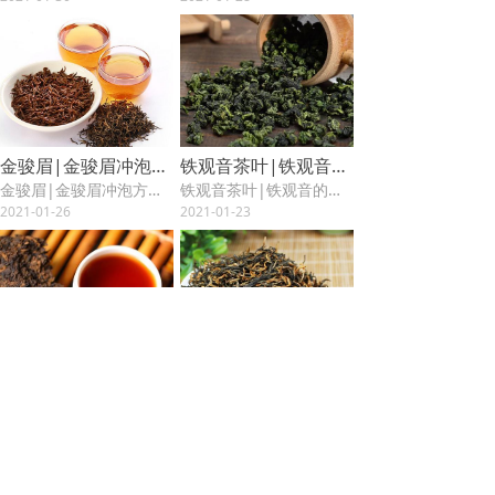
金骏眉|金骏眉冲泡方法
铁观音茶叶|铁观音的泡法（一）
金骏眉|金骏眉冲泡方法，金骏眉冲泡要快进快出，讲究茶汤金黄澄亮最佳口感的时候饮用，紫砂壶嘴小，最佳口感出汤的时候前面茶汤正好后面就偏浓了，所以冲泡金骏眉不宜用紫砂壶。
铁观音茶叶|铁观音的泡法， 铁观音最好用盖碗泡，水尽量用纯净水来泡，水温九十度左右为宜，第一道水洗茶和暖杯，第二道水十五秒为香，以后每道顺延十五秒，最好不超过七道茶水。
2021-01-26
2021-01-23
普洱茶|普洱茶品牌
金骏眉|金骏眉属于什么茶
普洱茶|普洱茶品牌，普洱茶品牌很多，大益、七彩云南、艺福堂、茶者等都是较好的普洱茶品牌，大益是普洱茶中知名的品牌，勐海茶中的精品茶。七彩云南茶叶也是云南乃至全国都有影响力的品牌。
金骏眉|金骏眉属于什么茶，金骏眉茶，属于红茶中正山小种的分支，原产于福建省武夷山市桐木村。由正山小种红茶第二十四代传承人江元勋带领团队在传统工艺的基础上通过创新融合于2005年研制出的新品种红茶。
2021-01-22
2021-01-21
上一页
1
/
12
下一页