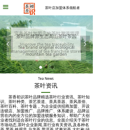
끀
茶叶店加盟体系领航者
完善茶叶加盟店的茶叶溯源管理
茶叶品牌原生态高山茶叶茶园
넳
Improve the tea traceability
넲
Tea brand original ecological
management of tea franchise stores
mountain tea garden
Tea News
茶叶资讯
茶香初识茶叶品牌精选茶叶行业资讯、茶叶知
识、茶叶种类、茶艺茶道、茶具茶器、茶风茶俗、
茶叶百科、茶叶专题，为企业提供招商加盟、开设
连锁店、加盟推广、品牌推广、体系建设、品牌运
营在内的全方位的加盟连锁服务知识，帮助广大创
业者找到适合茶叶行业的信息。全面介绍关于茶叶
市场动态,茶叶企业新闻,茶行业有关资讯,及各种名
茶,黑茶,铁观音,乌龙茶,普洱茶,武夷岩茶,大红袍,绿