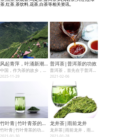
茶,红茶,茶饮料,花茶,白茶等相关资讯。
风起青萍，叶涌新潮：当下中国茶叶市场深度观察
普洱茶|普洱茶的功效
中国，作为茶的故乡，千年茶文化源远流长。时至今日，这片古老的树叶正经历着一场前所未有的深刻变革。当下的茶叶市场，既承载着厚重的传统，又涌动着新潮的活力，呈现出一种在传承与裂变中寻找平衡的复杂图景。
普洱茶，首先在于普洱茶茶性温和，暖胃不伤胃。普洱茶|普洱茶的功效，这点对熟普洱茶尤为明显。
2025-11-29
2021-02-06
竹叶青|竹叶青茶的功效与作用
龙井茶|雨前龙井
竹叶青|竹叶青茶的功效与作用，喝竹叶青茶叶到底有哪些作用呢，下面由茶香器韵给您讲解。
龙井茶|雨前龙井，雨前龙井是西湖龙井茶的一类。指谷雨前采制的龙井茶。
2021-01-30
2021-01-28