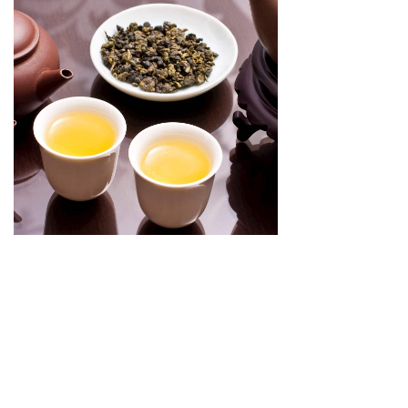
· 叶底
冲泡后之茶渣，近叶边后半锯齿有红边，
叶中心部份呈淡绿(发酵适中)，泡后茶叶
开展如花朵般完整无缺者为上选品。叶底
灰黄或褐色，茶叶揉捻而有受损不全者次
之。