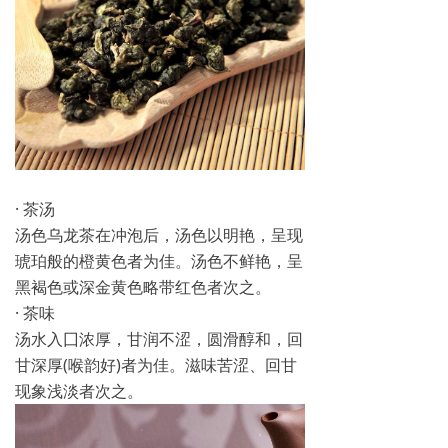
· 茶汤
汤色乌龙茶在冲泡后，汤色以明艳，呈现
琥珀般的橙黄色者为佳。汤色不鲜艳，呈
黑褐色或深金黄色略带红色者次之。
· 茶味
汤水入囗浓厚，甘润不涩，圆滑醇和，回
甘深厚(喉韵好)者为佳。滋味苦涩、回甘
现象浅淡者次之。